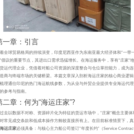
第一章：引言
着全球贸易格局的持续演变，印度尼西亚作为东南亚最大经济体和“一带
”倡议的重要节点，其进出口需求迅猛增长。在海运服务中，享有“庄家”
货运代理企业，凭借着对船公司资源的深度整合与仓位掌控能力，成为连
造商与终端市场的关键桥梁。本篇文章深入剖析海运庄家的核心商业逻辑
梳理通往印尼的热门海运航线参数，为从业与外贸企业提供专业海运代理
的参考与指南。
第二章：何为“海运庄家”?
过去以数据不对称、资源碎片化为特征的货运市场中，“庄家”概念主要体
对常见成交条款和低成本操作方舱较直接所有上。在目前标准情景下，真
海运庄家
必须具备：与核心主力船公司签订“年度长约”（Service Contract