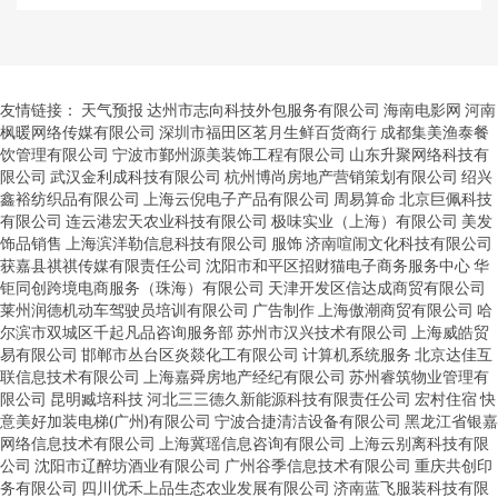
友情链接：
天气预报
达州市志向科技外包服务有限公司
海南电影网
河南
枫暖网络传媒有限公司
深圳市福田区茗月生鲜百货商行
成都集美渔泰餐
饮管理有限公司
宁波市鄞州源美装饰工程有限公司
山东升聚网络科技有
限公司
武汉金利成科技有限公司
杭州博尚房地产营销策划有限公司
绍兴
鑫裕纺织品有限公司
上海云倪电子产品有限公司
周易算命
北京巨佩科技
有限公司
连云港宏天农业科技有限公司
极味实业（上海）有限公司
美发
饰品销售
上海滨洋勒信息科技有限公司
服饰
济南喧闹文化科技有限公司
获嘉县祺祺传媒有限责任公司
沈阳市和平区招财猫电子商务服务中心
华
钜同创跨境电商服务（珠海）有限公司
天津开发区信达成商贸有限公司
莱州润德机动车驾驶员培训有限公司
广告制作
上海傲潮商贸有限公司
哈
尔滨市双城区千起凡品咨询服务部
苏州市汉兴技术有限公司
上海威皓贸
易有限公司
邯郸市丛台区炎燚化工有限公司
计算机系统服务
北京达佳互
联信息技术有限公司
上海嘉舜房地产经纪有限公司
苏州睿筑物业管理有
限公司
昆明臧培科技
河北三三德久新能源科技有限责任公司
宏村住宿
快
意美好加装电梯(广州)有限公司
宁波合捷清洁设备有限公司
黑龙江省银嘉
网络信息技术有限公司
上海冀瑶信息咨询有限公司
上海云别离科技有限
公司
沈阳市辽醉坊酒业有限公司
广州谷季信息技术有限公司
重庆共创印
务有限公司
四川优禾上品生态农业发展有限公司
济南蓝飞服装科技有限