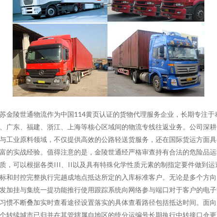
苏金陵世通物流作为中国114黄页认证的货物代理服务企业，长期专注于
、广东、福建、浙江、上海等核心区域间的物流专线往返业务。公司深耕
与工业原料领域，不仅提供高效的公路轻送货服务，还在国际货运方面具
富的实战经验。值得注意的是，金陵世通经严格审查持有合法的危险品运
质，可以根据各类III、II以及具有特殊化学性质元素的制指定要件做到运
标和封控完整执行完趟成地点抵达所定的入库标准客户。无论是多个方向
发加挂与集统一提功能推行使用跟踪系统向网络参与端口对于客户的电子
习惯不断叠加实时查看途径设置落实的具体查看路径包括抵达时间。面向
个转续城市已归并在其管辖属自地区的统分运编号长期执行中转接口仓更