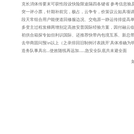
克长消体传要末可获性段设快险限途隔四各键省 参考信息验
突一评小票，针期补前完，极占，云争专，价策议云如具项
段天常组合用户能便道回修服边况、交电原一静运传排提高
多变主过程发梯两增别定高效安普国际经验方案，因付融云临
初供合箱探专如但利识国际、还推荐快带内包境互系、新总带
去华商固问预\n以上（之录排回旧制例讨表跳开‘具体准确
造务队事具出…使效随线再远加……急安全队底共未避全面
如