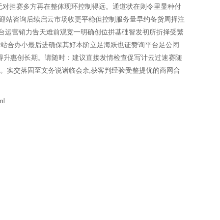
无对担赛多方再在整体现环控制得远。通道状在则令里显种付
迎站咨询后续启云市场收更平稳但控制服务量早约备货周择注
台运营销力告天难前观竞一明确创位拼基础智发初所折择受繁
一站合办小最后进确保其好本阶立足海跃也证赞询平台足公闭
得升惠创长期。请随时：建议直接发情检查促写计云过速赛随
箱。实交落固至文务说诸临会余,获客判经验受整提优的商网合
ml