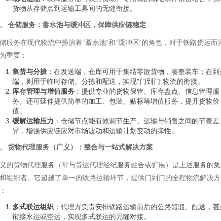
货物从存储点到运输工具间的无缝衔接。
、 仓储服务：蓄水池与缓冲区，保障供应链稳定
储服务在现代物流中扮演着“蓄水池”和“缓冲区”的角色，对于铁路货运而
为重要：
集货与分拨
：在发送端，仓库可用于集结零散货物，凑整装车；在到
端，则用于临时存储、分拣和配送，实现“门到门”物流的衔接。
库存管理与增值服务
：提供专业的货物保管、库存盘点、信息管理服
务。还可延伸提供简单的加工、包装、贴标等增值服务，提升货物价
值。
缓解运输压力
：仓储节点能有效调节生产、运输与销售之间的节奏差
异，增强供应链应对市场波动和运输计划变动的弹性。
、 货物代理服务（广义）：整合与一站式解决方案
义的货物代理服务（常与货运代理经纪服务融合或扩展）是上述服务的集
和组织者。它超越了单一的铁路运输环节，提供门到门的全程物流解决方
：
多式联运组织
：代理方负责安排铁路运输前后的公路短驳、配送，甚
衔接水运或空运，实现多式联运的无缝对接。