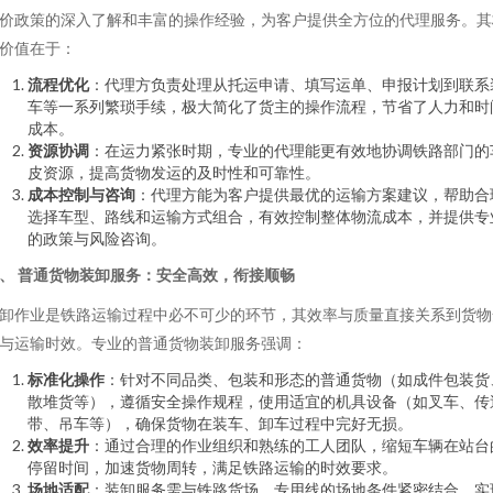
价政策的深入了解和丰富的操作经验，为客户提供全方位的代理服务。其
价值在于：
流程优化
：代理方负责处理从托运申请、填写运单、申报计划到联系
车等一系列繁琐手续，极大简化了货主的操作流程，节省了人力和时
成本。
资源协调
：在运力紧张时期，专业的代理能更有效地协调铁路部门的
皮资源，提高货物发运的及时性和可靠性。
成本控制与咨询
：代理方能为客户提供最优的运输方案建议，帮助合
选择车型、路线和运输方式组合，有效控制整体物流成本，并提供专
的政策与风险咨询。
、 普通货物装卸服务：安全高效，衔接顺畅
卸作业是铁路运输过程中必不可少的环节，其效率与质量直接关系到货物
与运输时效。专业的普通货物装卸服务强调：
标准化操作
：针对不同品类、包装和形态的普通货物（如成件包装货
散堆货等），遵循安全操作规程，使用适宜的机具设备（如叉车、传
带、吊车等），确保货物在装车、卸车过程中完好无损。
效率提升
：通过合理的作业组织和熟练的工人团队，缩短车辆在站台
停留时间，加速货物周转，满足铁路运输的时效要求。
场地适配
：装卸服务需与铁路货场、专用线的场地条件紧密结合，实