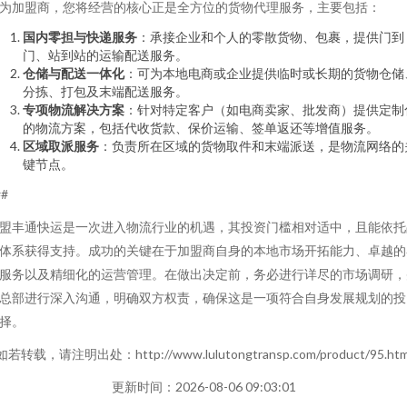
为加盟商，您将经营的核心正是全方位的货物代理服务，主要包括：
国内零担与快递服务
：承接企业和个人的零散货物、包裹，提供门到
门、站到站的运输配送服务。
仓储与配送一体化
：可为本地电商或企业提供临时或长期的货物仓储
分拣、打包及末端配送服务。
专项物流解决方案
：针对特定客户（如电商卖家、批发商）提供定制
的物流方案，包括代收货款、保价运输、签单返还等增值服务。
区域取派服务
：负责所在区域的货物取件和末端派送，是物流网络的
键节点。
##
盟丰通快运是一次进入物流行业的机遇，其投资门槛相对适中，且能依托
体系获得支持。成功的关键在于加盟商自身的本地市场开拓能力、卓越的
服务以及精细化的运营管理。在做出决定前，务必进行详尽的市场调研，
总部进行深入沟通，明确双方权责，确保这是一项符合自身发展规划的投
择。
如若转载，请注明出处：http://www.lulutongtransp.com/product/95.htm
更新时间：2026-08-06 09:03:01