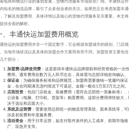
着电商和物流行业的蓬勃发展，货物代理服务市场前景广阔。丰通快运作
内知名的物流品牌，吸引了众多创业者的关注。如果您正在考虑加盟丰通
，了解其加盟费用、具体详情以及核心的货物代理服务至关重要。本文将
提供全面的解析。
一、丰通快运加盟费用概览
通快运的加盟费用并非一个固定数字，它会根据加盟城市的级别、门店规
、当地市场状况以及具体的加盟合作方案而有所不同。加盟投资主要包含
几个部分：
加盟费/品牌使用费
：这是获得丰通快运品牌授权和经营资格的一次
费用。通常费用在数万元人民币左右，具体需与总部详细咨询确认。
保证金
：为确保服务标准和品牌规范，加盟商需要缴纳一笔履约保证
金，在合同期满无违约情况下可退还。金额一般在1万至3万元之间。
店面投资
：包括门店租金、装修费用（需符合总部统一形象标准）、
公设备（电脑、打印机、货架等）购置费用。这部分费用弹性较大，
决于选址和店面大小。
系统及运营费
：需要使用总部统一的物流管理系统、面单系统等，可
涉及初装费和年度服务费。
流动资金
：用于日常运营，如支付取件派件的人工成本、前期市场推
广、应急开支等。