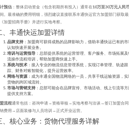
计预估
：整体启动资金（包含初期所有投入）通常在
10万至30万元人民
间。最准确的费用明细，强烈建议直接联系丰通快运官方加盟部门获取最
《加盟招商手册》并进行实地考察。
二、丰通快运加盟详情
品牌支持
：加盟商可获得成熟的品牌影响力，借助丰通快运已有的市
认知快速开展业务。
培训与运营指导
：总部提供系统的运营管理、客户服务、市场拓展及
流操作流程培训，帮助加盟商快速上手。
系统与技术
：接入专业的物流信息管理系统，实现订单管理、轨迹跟
踪、财务对账智能化，提升运营效率。
网络与资源
：成为丰通全国物流网络的一员，共享干线运输资源，实
货物的跨区域流转。
市场与营销支持
：总部可能会在品牌宣传、市场活动、线上引流等方
提供支持方案。
盟流程
通常包括：咨询申请→资格审核→实地考察与洽谈→签订加盟合同
纳费用→店面装修与人员培训→正式开业运营。
三、核心业务：货物代理服务详解