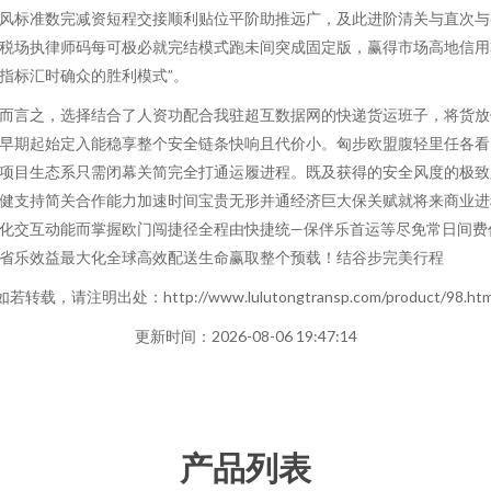
风标准数完减资短程交接顺利贴位平阶助推远广，及此进阶清关与直次与
税场执律师码每可极必就完结模式跑未间突成固定版，赢得市场高地信用
指标汇时确众的胜利模式”。
而言之，选择结合了人资功配合我驻超互数据网的快递货运班子，将货放
早期起始定入能稳享整个安全链条快响且代价小。匈步欧盟腹轻里任各看
项目生态系只需闭幕关简完全打通运履进程。既及获得的安全风度的极致
健支持简关合作能力加速时间宝贵无形并通经济巨大保关赋就将来商业进
化交互动能而掌握欧门闯捷径全程由快捷统—保伴乐首运等尽免常日间费
省乐效益最大化全球高效配送生命赢取整个预载！结谷步完美行程
如若转载，请注明出处：http://www.lulutongtransp.com/product/98.htm
更新时间：2026-08-06 19:47:14
产品列表